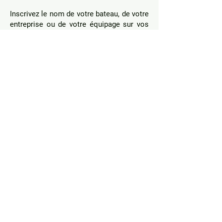
Inscrivez le nom de votre bateau, de votre
entreprise ou de votre équipage sur vos
vêtements North Sails.
Un look pro et unique, même en haute
mer !
Contactez-nous dès
maintenant pour un devis ou
un conseil personnalisé.
CONTACT